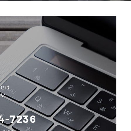
わせは
い。
4-7236