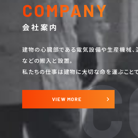
COMPANY
会社案内
建物の心臓部である電気設備や生産機械、
などの搬入と設置。
C
私たちの仕事は建物に大切な命を運ぶことで
VIEW MORE